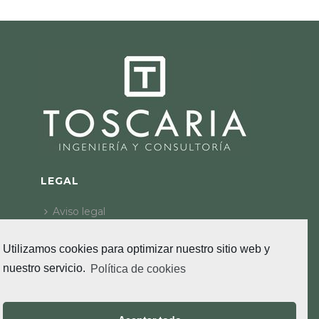
LEGAL
Aviso legal
Política de privacidad
Utilizamos cookies para optimizar nuestro sitio web y
Política de Cookies
nuestro servicio.
Política de cookies
CONTACT